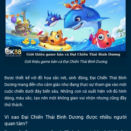
Giới thiệu game bắn cá Đại Chiến Thái Bình Dương
Được thiết kế với đồ họa sắc nét, sinh động, Đại Chiến Thái Bình
Dương mang đến cho cảm giác như đang thực sự tham gia vào một
cuộc chiến dưới đáy biển sâu. Những con cá xuất hiện với đủ hình
dáng, màu sắc, tạo nên một không gian vui nhộn nhưng cũng đầy
thử thách.
Vì sao Đại Chiến Thái Bình Dương được nhiều người
quan tâm?