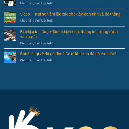
ở
Chức năng bình luận bị tắt
thức
Ngầu
mọi
hầm
cao
Sicbo – Trải nghiệm lắc xúc xắc đầy kịch tính và dễ thắng
–
thủ
ở
Chức năng bình luận bị tắt
Trận
với
Sicbo
địa
chiến
–
bài
Blackjack – Cuộc đấu trí kịch tính, thắng lớn trong từng
thuật
Trải
bạc
ván cược
đỉnh
nghiệm
dành
cao
ở
Chức năng bình luận bị tắt
lắc
cho
Blackjack
xúc
dân
–
xắc
Bạn biết gì về đá gà đòn? Có gì khác so đá gà cựa sắt?
chơi
Cuộc
đầy
thực
ở
Chức năng bình luận bị tắt
đấu
kịch
thụ
Bạn
trí
tính
biết
kịch
và
gì
tính,
dễ
về
thắng
thắng
đá
lớn
gà
trong
đòn?
từng
Có
ván
gì
cược
khác
so
đá
gà
cựa