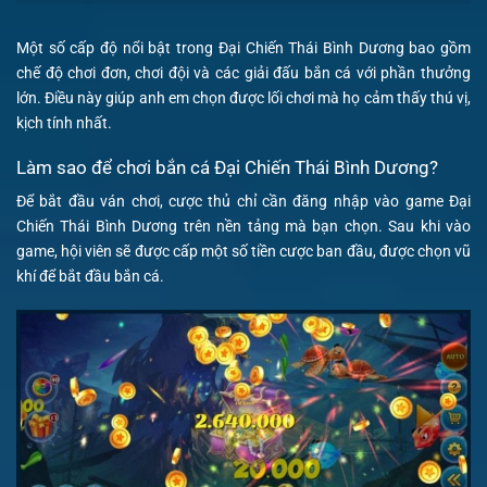
Một số cấp độ nổi bật trong Đại Chiến Thái Bình Dương bao gồm
chế độ chơi đơn, chơi đội và các giải đấu bắn cá với phần thưởng
lớn. Điều này giúp anh em chọn được lối chơi mà họ cảm thấy thú vị,
kịch tính nhất.
Làm sao để chơi bắn cá Đại Chiến Thái Bình Dương?
Để bắt đầu ván chơi, cược thủ chỉ cần đăng nhập vào game Đại
Chiến Thái Bình Dương trên nền tảng mà bạn chọn. Sau khi vào
game, hội viên sẽ được cấp một số tiền cược ban đầu, được chọn vũ
khí để bắt đầu bắn cá.