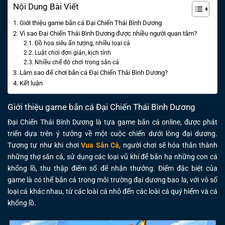
Nội Dung Bài Viết
Giới thiệu game bắn cá Đại Chiến Thái Bình Dương
Vì sao Đại Chiến Thái Bình Dương được nhiều người quan tâm?
Đồ họa siêu ấn tượng, nhiều loại cá
Luật chơi đơn giản, kịch tính
Nhiều chế độ chơi trong săn cá
Làm sao để chơi bắn cá Đại Chiến Thái Bình Dương?
Kết luận
Giới thiệu game bắn cá Đại Chiến Thái Bình Dương
Đại Chiến Thái Bình Dương là tựa game bắn cá online, được phát
triển dựa trên ý tưởng về một cuộc chiến dưới lòng đại dương.
Tương tự như khi chơi
Vua Săn Cá
, người chơi sẽ hóa thân thành
những thợ săn cá, sử dụng các loại vũ khí để bắn hạ những con cá
khổng lồ, thu thập điểm số để nhận thưởng. Điểm đặc biệt của
game là có thể bắn cá trong môi trường đại dương bao la, với vô số
loại cá khác nhau, từ các loài cá nhỏ đến các loài cá quý hiếm và cá
khổng lồ.